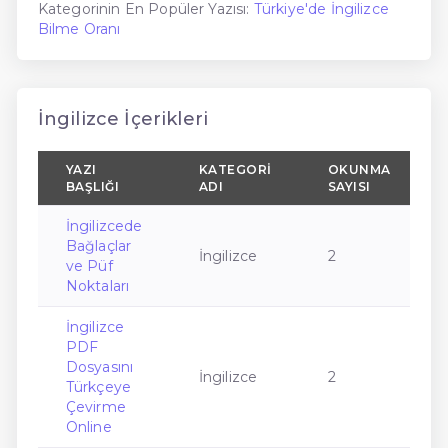
Kategorinin En Popüler Yazısı:
Türkiye'de İngilizce
Bilme Oranı
İngilizce İçerikleri
YAZI
KATEGORI
OKUNMA
BAŞLIĞI
ADI
SAYISI
İngilizcede
Bağlaçlar
İngilizce
2
ve Püf
Noktaları
İngilizce
PDF
Dosyasını
İngilizce
2
Türkçeye
Çevirme
Online