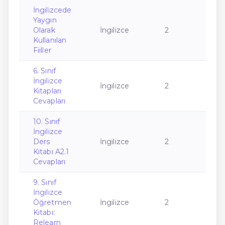
İngilizcede
Yaygın
Olarak
İngilizce
2
Kullanılan
Fiiller
6. Sınıf
İngilizce
İngilizce
2
Kitapları
Cevapları
10. Sınıf
İngilizce
Ders
İngilizce
2
Kitabı A2.1
Cevapları
9. Sınıf
İngilizce
Öğretmen
İngilizce
2
Kitabı:
Relearn