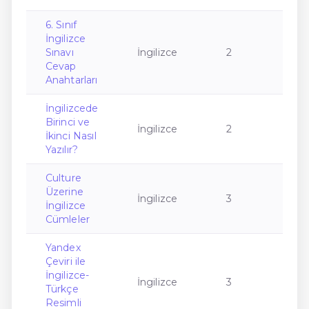
6. Sınıf
İngilizce
Sınavı
İngilizce
2
Cevap
Anahtarları
İngilizcede
Birinci ve
İngilizce
2
İkinci Nasıl
Yazılır?
Culture
Üzerine
İngilizce
3
İngilizce
Cümleler
Yandex
Çeviri ile
İngilizce-
İngilizce
3
Türkçe
Resimli