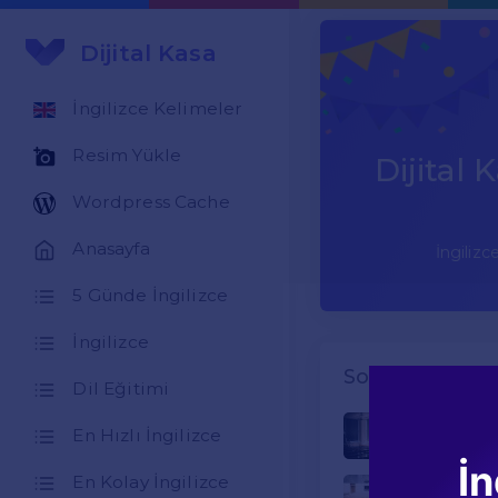
Dijital Kasa
İngilizce Kelimeler
Resim Yükle
Dijital
Wordpress Cache
Anasayfa
İngilizc
5 Günde İngilizce
İngilizce
Son Yazılar
Dil Eğitimi
En Hızlı İngilizce
İngilizce Ülk
İn
En Kolay İngilizce
8. Sınıf İng