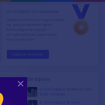
En İyi İngilizce iOS Uygulaması!
İngilizce Kelimeler iOS uygulamasıyla
her gün yeni kelimeler öğren,
kelime dağarcığını geliştir
ve İngilizceni pratik alıştırmalarla
kısa sürede ilerlet!
İngilizce Kelimeler
Dil Eğitimi
Kapat
9. Sınıf İngilizce Workbook Ders
Kitabı Cevapları
k
8. Sınıf İngilizce İlk Ünite