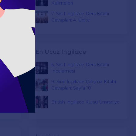
Kelimeleri
su
7. Sınıf İngilizce Ders Kitabı
Cevapları: 4. Ünite
En Ucuz İngilizce
"
6. Sınıf İngilizce Ders Kitabı
İncelemesi
rı
9. Sınıf İngilizce Çalışma Kitabı
Cevapları: Sayfa 10
uşu
British İngilizce Kursu Ümraniye