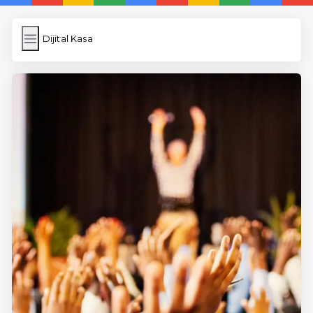
Dijital Kasa
Dijital Kasa
İngilizce Kelimeler
Resim Yükle
Wordpress Cache
Anasayfa
5 Günde İngilizce
İngilizce
Dil Eğitimi
En Hızlı İngilizce
En Kolay İngilizce