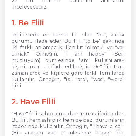
ve bu fiillerin kullanım alanlarını
inceleyeceğiz.
1. Be Fiili
İngilizcede en temel fiil olan "be", varlık
durumu ifade eder. Bu fiil, "to be" şeklinde
iki farklı anlamda kullanılır: "olmak" ve "var
olmak". Örneğin, "I am happy" (Ben
mutluyum) cümlesinde "am" kullanılarak
kişinin ruh hali ifade edilmiştir. "Be" fiili, tüm
zamanlarda ve kişilere göre farklı formlarda
kullanılır. Örneğin, "is", "are", "was", "were"
gibi.
2. Have Fiili
"Have" fiili, sahip olma durumunu ifade eder.
Bu fiil, hem sahiplik hem de bazı durumların
ifadesinde kullanılır. Örneğin, "I have a car"
(Bir arabam var) cümlesinde "have" fiili,