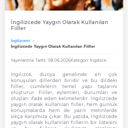
En Ucuz İngilizce
En Uygun İngilizce
İngilizcede Yaygın Olarak Kullanılan
Fiiller
Hızlı İngilizce
İngilizcemi
İngilizcede Yaygın Olarak Kullanılan Fiiller
Yayınlanma Tarihi: 08.06.2026
Kategori: İngilizce
İngilizce, dünya genelinde en çok
konuşulan dillerden biridir ve bu dildeki
fiiller, cümlelerin temel yapı taşlarını
oluşturur. Fiiller, eylemleri, durumları ve
oluşları ifade eden kelimelerdir. İngilizcede
yaygın olarak kullanılan fiiller, hem günlük
konuşmalarda hem de yazılı metinlerde
sıkça karşımıza çıkar. Bu yazıda, İngilizcede
yaygın olarak kullanılan fiillerin bir listesini