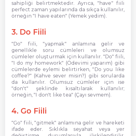
sahipliği belirtmektedir. Ayrıca, "have" fiili
perfect zaman yapılarında da sıkça kullanılır,
örneğin "I have eaten" (Yemek yedim).
3. Do Fiili
"Do" fiili, "yapmak" anlamına gelir ve
genellikle soru cümleleri ve olumsuz
cümleler oluşturmak için kullanılır. "Do" fiili,
"I do my homework" (Ödevimi yaparım) gibi
cümlelerde eylemi belirtirken, "Do you like
coffee?" (Kahve sever misin?) gibi sorularda
da kullanılır. Olumsuz cümleler için ise
"don't" şeklinde kısaltılarak kullanılır;
örneğin, "I don't like tea" (Çayı sevmem).
4. Go Fiili
"Go" fiili, "gitmek" anlamına gelir ve hareketi
ifade eder. Sıklıkla seyahat veya yer
değiştirme durumlarıyla ilişkilendirilir.