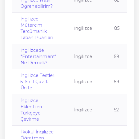
İngilizce Nasıl
İngilizce
62
Öğrenebilirim?
İngilizce
Mütercim
İngilizce
85
Tercümanlık
Taban Puanları
İngilizcede
"Entertainment"
İngilizce
59
Ne Demek?
İngilizce Testleri
5. Sınıf Çöz 1.
İngilizce
59
Ünite
İngilizce
Eklentileri
İngilizce
52
Türkçeye
Çevirme
İlkokul İngilizce
Öğretmen