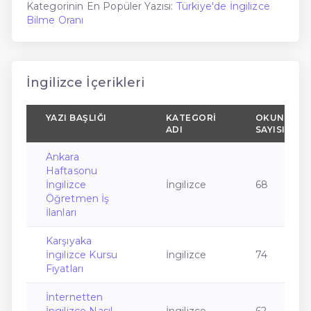
Kategorinin En Popüler Yazısı:
Türkiye'de İngilizce
Bilme Oranı
İngilizce İçerikleri
YAZI BAŞLIĞI
KATEGORI
OKUNMA
ADI
SAYISI
Ankara
Haftasonu
İngilizce
İngilizce
68
Öğretmen İş
İlanları
Karşıyaka
İngilizce Kursu
İngilizce
74
Fiyatları
İnternetten