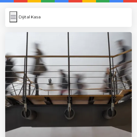
Dijital Kasa
Dijital Kasa
İngilizce Kelimeler
Resim Yükle
Wordpress Cache
Anasayfa
5 Günde İngilizce
İngilizce
Dil Eğitimi
En Hızlı İngilizce
En Kolay İngilizce