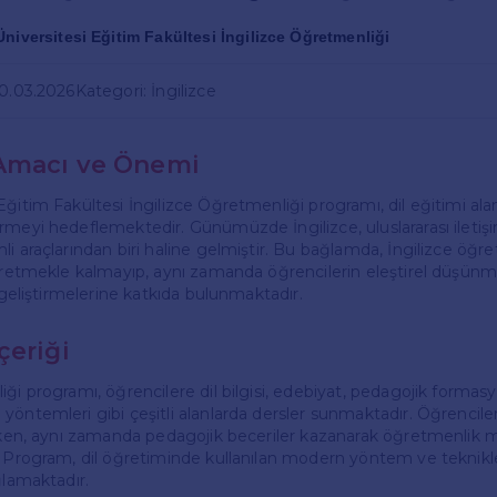
niversitesi Eğitim Fakültesi İngilizce Öğretmenliği
30.03.2026
Kategori: İngilizce
Amacı ve Önemi
ğitim Fakültesi İngilizce Öğretmenliği programı, dil eğitimi alanı
rmeyi hedeflemektedir. Günümüzde İngilizce, uluslararası iletişi
i araçlarından biri haline gelmiştir. Bu bağlamda, İngilizce öğre
öğretmekle kalmayıp, aynı zamanda öğrencilerin eleştirel düşünme,
i geliştirmelerine katkıda bulunmaktadır.
çeriği
iği programı, öğrencilere dil bilgisi, edebiyat, pedagojik formas
öntemleri gibi çeşitli alanlarda dersler sunmaktadır. Öğrenciler, 
irken, aynı zamanda pedagojik beceriler kazanarak öğretmenlik 
. Program, dil öğretiminde kullanılan modern yöntem ve teknikler
ğlamaktadır.