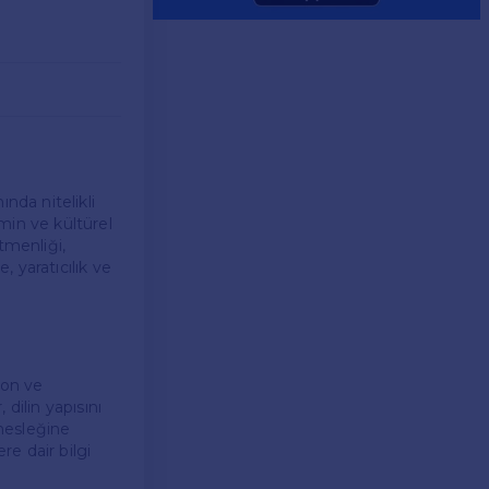
nda nitelikli
min ve kültürel
tmenliği,
 yaratıcılık ve
yon ve
dilin yapısını
mesleğine
e dair bilgi