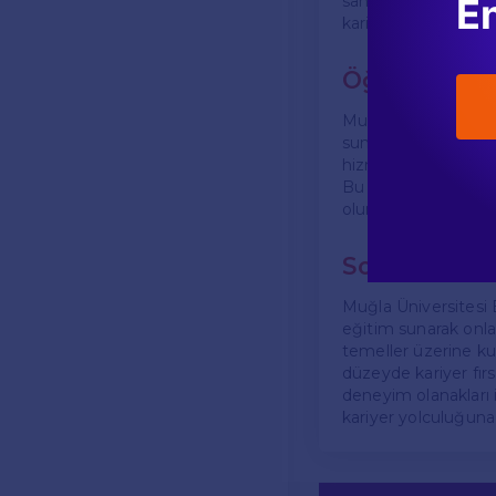
En
sahiptirler. Ayrıca, 
kariyer yapabilirler.
Öğrenci Des
Muğla Üniversitesi,
sunmaktadır. Danışm
hizmetler, öğrencile
Bu destekler, öğrenc
olumlu yönde etkil
Sonuç
Muğla Üniversitesi 
eğitim sunarak onla
temeller üzerine ku
düzeyde kariyer fırs
deneyim olanakları i
kariyer yolculuğuna 