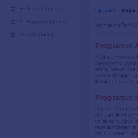
En Ucuz İngilizce
İngilizcemi
Muğla Ü
En Uygun İngilizce
Yayınlanma Tarihi: 
Hızlı İngilizce
Programın 
Muğla Üniversitesi E
öğretmenler yetişti
etkileşimin en öneml
sadece dil bilgisi 
iletişim becerilerin
Programın İ
İngilizce Öğretmenl
uygulamalı öğretim y
ve işleyişini öğren
hazırlanmaktadırlar
sahibi olmalarını sa