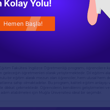
 Kolay Yolu!
uluslararası şirketlerde çevirmen, dil eğitmeni veya içerik geliştiric
tek Hizmetleri
Hemen Başla!
 öğrencilerin akademik ve sosyal yaşamlarını desteklemek için çe
anlık hizmetleri, kariyer planlama, akademik destek ve sosyal et
rin üniversite hayatını daha verimli ve keyifli hale getirmeyi a
ilerin yalnızca akademik başarılarını değil, aynı zamanda kişisel 
emektedir.
Eğitim Fakültesi İngilizce Öğretmenliği programı, öğrencilere k
rı geleceğin öğretmenleri olarak yetiştirmektedir. Dil eğitimi a
rulu bir eğitim alarak mezun olan öğrenciler, hem ulusal hem de 
atlarına sahip olmaktadırlar. Bu program, kaliteli eğitim anlayışı v
le dikkat çekmektedir. Öğrencilerin, kendilerini geliştirmeleri ve b
adım atabilmeleri için Muğla Üniversitesi ideal bir seçimdir.