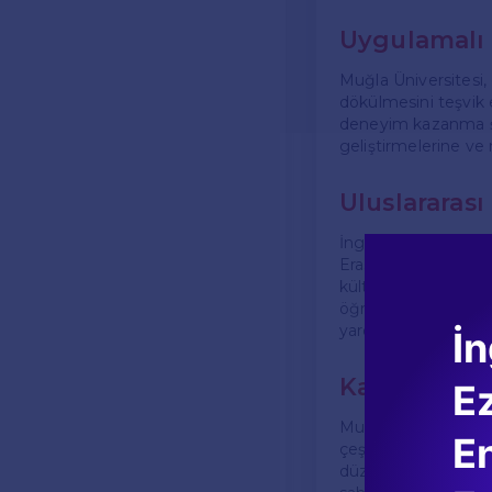
Uygulamalı 
Muğla Üniversitesi, 
dökülmesini teşvik e
deneyim kazanma şan
geliştirmelerine ve
Uluslararas
İngilizce Öğretmenl
Erasmus+ gibi progra
kültürlerle etkileşi
öğrencilerin dil bec
yardımcı olmaktadır
İn
Kariyer Olan
E
Muğla Üniversitesi 
En
çeşitli kariyer olana
düzeyinde İngilizce 