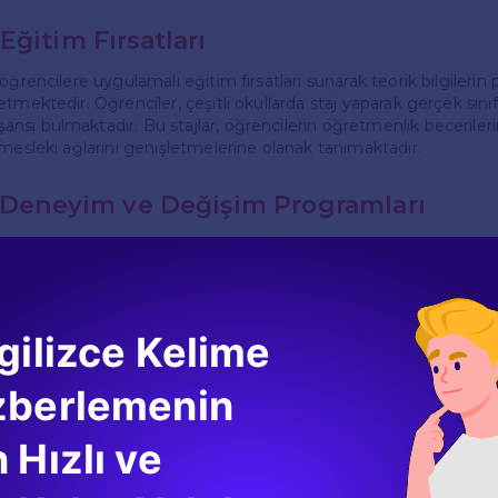
Eğitim Fırsatları
öğrencilere uygulamalı eğitim fırsatları sunarak teorik bilgilerin 
tmektedir. Öğrenciler, çeşitli okullarda staj yaparak gerçek sını
sı bulmaktadır. Bu stajlar, öğrencilerin öğretmenlik becerileri
 mesleki ağlarını genişletmelerine olanak tanımaktadır.
ı Deneyim ve Değişim Programları
iği programı, uluslararası değişim programları ile de desteklenm
mlar aracılığıyla, öğrenciler yurt dışında eğitim alma fırsatı bul
mde bulunarak global bir bakış açısı kazanmaktadırlar. Bu tür den
erilerini pekiştirmekte ve uluslararası iş piyasasında rekabetçi ol
.
gilizce Kelime
akları
zberlemenin
Eğitim Fakültesi İngilizce Öğretmenliği mezunları, kamu ve öze
 Hızlı ve
klarına sahip olmaktadır. Mezunlar, okul öncesi, ilkokul, ortaokul v
öğretmeni olarak görev alabilecekleri gibi, dil okullarında da ça