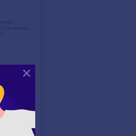
pratiğe
f ortamlarında
ni
ektedir.
Kapat
makta ve farklı
eyimler,
malarına
l sektörde
e lise
lışma imkanına