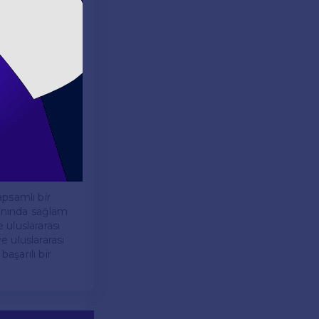
i olarak da
şitli hizmetler
kinlikler gibi
maçlamaktadır.
gelişimlerini de
apsamlı bir
lanında sağlam
uluslararası
e uluslararası
aşarılı bir