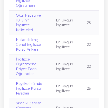
İngilizce
Öğretmeni
Okul Hayatı ve
10. Sınıf
En Uygun
25
İngilizce
İngilizce
Kelimeleri
Hızlandırılmış
En Uygun
Genel İngilizce
22
İngilizce
Kursu Ankara
İngilizce
Öğretmene
En Uygun
22
Eziyet Eden
İngilizce
Öğrenciler
Beylikdüzü'nde
En Uygun
İngilizce Kursu
25
İngilizce
Fiyatları
Şimdiki Zaman