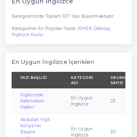
En Uygun İngilizce
Kategorimizde Toplam 107 Yazı Bulunmaktadır.
Kategorinin En Popüler Yazısı:
İSMEK Dikilitaş
İngilizce Kursu
En Uygun İngilizce İçerikleri
YAZI BAŞLIĞI
KATEGORI
OKUNMA
ADI
SAYISI
İngilizcede
En Uygun
Kelimelerin
23
İngilizce
Halleri
Abdullah Yiğit:
Konya’nın
En Uygun
Başarılı
30
İngilizce