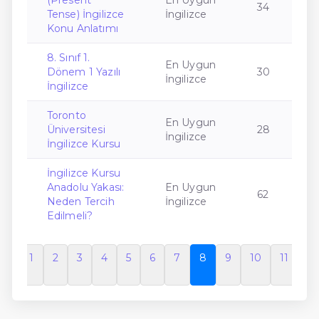
(Present
En Uygun
34
Tense) İngilizce
İngilizce
Konu Anlatımı
8. Sınıf 1.
En Uygun
Dönem 1 Yazılı
30
İngilizce
İngilizce
Toronto
En Uygun
Üniversitesi
28
İngilizce
İngilizce Kursu
İngilizce Kursu
Anadolu Yakası:
En Uygun
62
Neden Tercih
İngilizce
Edilmeli?
1
2
3
4
5
6
7
8
9
10
11
So
ki