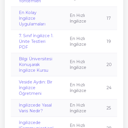
Yöntemleri
En Kolay
En Hızlı
İngilizce
17
İngilizce
Uygulamaları
7. Sınıf İngilizce 1.
En Hızlı
Ünite Testleri
19
İngilizce
PDF
Bilgi Üniversitesi
En Hızlı
Konuşarak
20
İngilizce
İngilizce Kursu
Veside Aydın: Bir
En Hızlı
İngilizce
24
İngilizce
Öğretmeni
İngilizcede Yasal
En Hızlı
25
Varis Nedir?
İngilizce
İngilizcede
En Hızlı