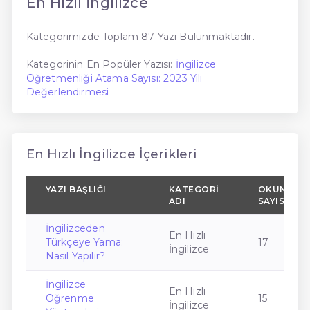
En Hızlı İngilizce
Kategorimizde Toplam 87 Yazı Bulunmaktadır.
Kategorinin En Popüler Yazısı:
İngilizce
Öğretmenliği Atama Sayısı: 2023 Yılı
Değerlendirmesi
En Hızlı İngilizce İçerikleri
YAZI BAŞLIĞI
KATEGORI
OKUNMA
ADI
SAYISI
İngilizceden
En Hızlı
Türkçeye Yama:
17
İngilizce
Nasıl Yapılır?
İngilizce
En Hızlı
Öğrenme
15
İngilizce