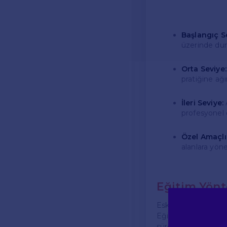
Başlangıç Se
üzerinde dur
Orta Seviye:
pratiğine ağı
İleri Seviye:
profesyonel d
Özel Amaçlı 
alanlara yöne
Eğitim Yönt
Eskişehir Akademi
Eğitmenler, interak
sürecini destekleme