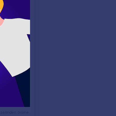
ne platformlar
l uygulamalar ve
 öğrenciler ders
 her öğrencinin
 Düzenli olarak
gerektiğinde ek
kademik hem de
üzerinden online