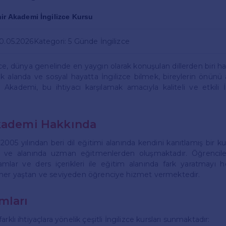
ir Akademi İngilizce Kursu
30.05.2026
Kategori: 5 Günde İngilizce
, dünya genelinde en yaygın olarak konuşulan dillerden biri hali
k alanda ve sosyal hayatta İngilizce bilmek, bireylerin önünü
r Akademi, bu ihtiyacı karşılamak amacıyla kaliteli ve etkili İn
Akademi Hakkında
2005 yılından beri dil eğitimi alanında kendini kanıtlamış bir ku
 ve alanında uzman eğitmenlerden oluşmaktadır. Öğrencileri
amlar ve ders içerikleri ile eğitim alanında fark yaratmayı h
 her yaştan ve seviyeden öğrenciye hizmet vermektedir.
mları
rklı ihtiyaçlara yönelik çeşitli İngilizce kursları sunmaktadır: