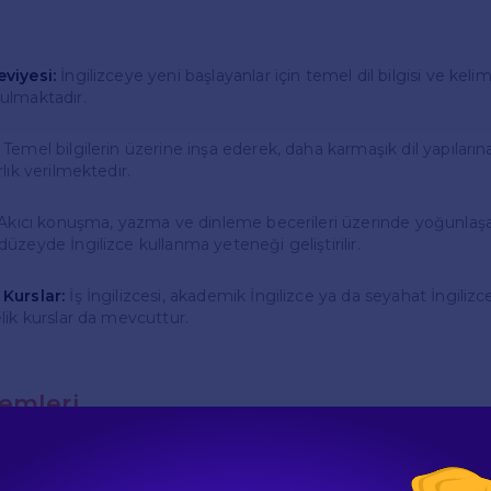
viyesi:
İngilizceye yeni başlayanlar için temel dil bilgisi ve keli
ulmaktadır.
Temel bilgilerin üzerine inşa ederek, daha karmaşık dil yapılar
rlık verilmektedir.
Akıcı konuşma, yazma ve dinleme becerileri üzerinde yoğunlaşa
üzeyde İngilizce kullanma yeteneği geliştirilir.
Kurslar:
İş İngilizcesi, akademik İngilizce ya da seyahat İngilizce
lik kurslar da mevcuttur.
emleri
, dil öğreniminde etkili ve modern eğitim yöntemlerini k
tif dersler, grup çalışmaları ve bireysel uygulamalar ile öğre
ktedir. Ayrıca, dil laboratuvarı ve online eğitim materyalleri 