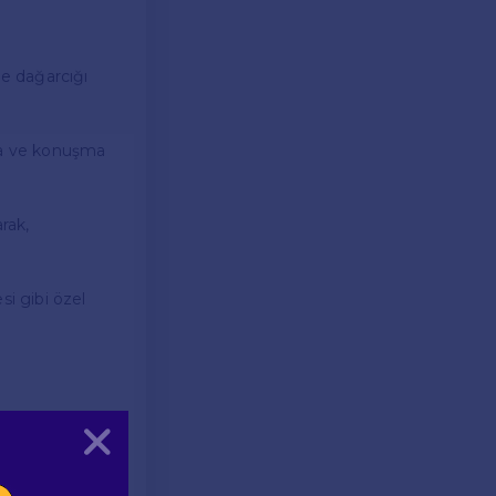
me dağarcığı
ına ve konuşma
rak,
si gibi özel
Kapat
ullanmaktadır.
ncilerin öğrenme
ile öğrencilerin