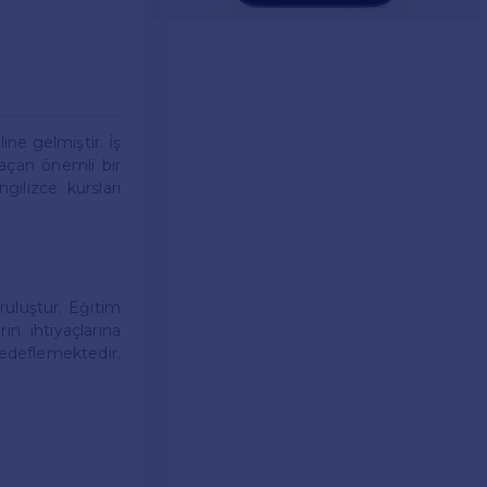
ne gelmiştir. İş
 açan önemli bir
gilizce kursları
ruluştur. Eğitim
n ihtiyaçlarına
edeflemektedir.