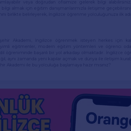
mlayabilir veya doğrudan ofisimize gelerek bilgi alabilirsiniz.
bilgi almak için eğitim danışmanlarımızla iletişime geçebilirsiniz
ı birlikte belirleyerek, İngilizce öğrenme yolculuğunuza ilk adımı
şehir Akademi, İngilizce öğrenmek isteyen herkes için kali
imli eğitmenler, modern eğitim yöntemleri ve öğrenci odakl
dil öğreniminde başarılı bir yol arkadaşı olmaktadır. İngilizce 
ğil, aynı zamanda yeni kapılar açmak ve dünya ile iletişim kur
hir Akademi ile bu yolculuğa başlamaya hazır mısınız?