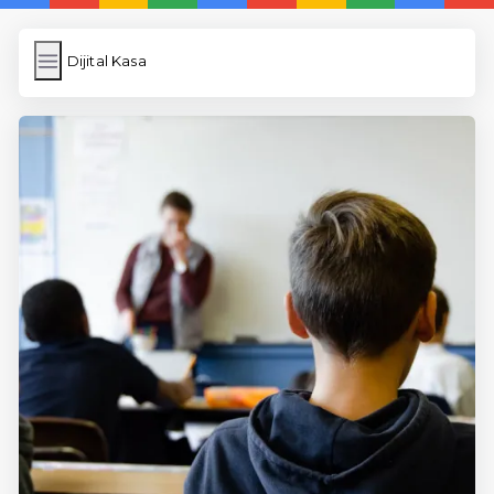
Dijital Kasa
Dijital Kasa
İngilizce Kelimeler
Resim Yükle
Wordpress Cache
Anasayfa
5 Günde İngilizce
İngilizce
Dil Eğitimi
En Hızlı İngilizce
En Kolay İngilizce