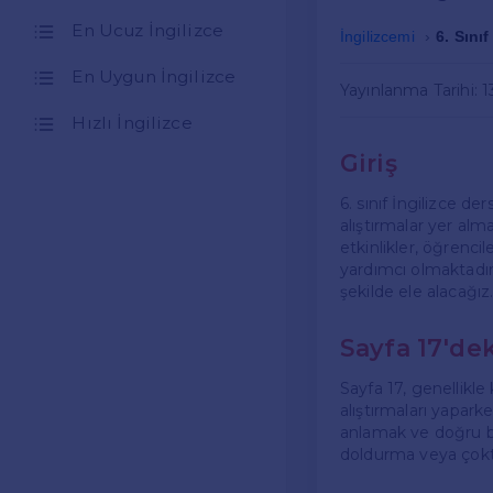
En Ucuz İngilizce
İngilizcemi
6. Sını
En Uygun İngilizce
Yayınlanma Tarihi: 
Hızlı İngilizce
Giriş
6. sınıf İngilizce der
alıştırmalar yer alm
etkinlikler, öğrencil
yardımcı olmaktadır.
şekilde ele alacağız
Sayfa 17'dek
Sayfa 17, genellikle 
alıştırmaları yapark
anlamak ve doğru bi
doldurma veya çokt