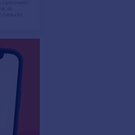
nı öğrenmeleri
k, dil
n harika bir