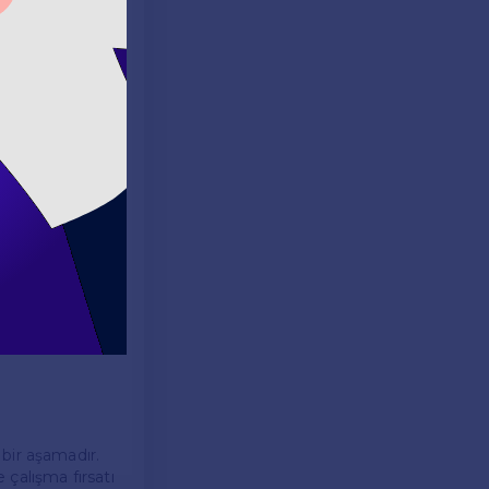
 tasarlanmıştır.
ludur.
ü becerilerini de
cümleleri
elimelerle
dir. Örneğin:
oğru cevap: "b)
rslerde
k bir aşamadır.
 çalışma fırsatı