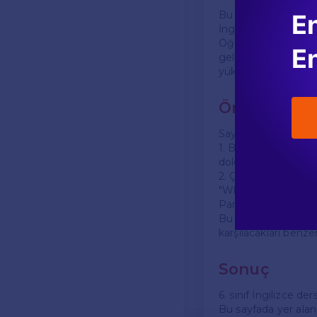
Bu sayfadaki alıştır
En
İngilizce öğrenirken
Öğrenciler, sayfa 17
En
geliştirebilirler. Ö
yüksek sesle okumak,
Örnek Ceva
Sayfa 17'deki alıştı
1. Boşluk doldurma 
doldurmaları istenir
2. Çoktan seçmeli s
"What is the capital
Paris".
Bu tür örnekler, öğ
karşılacakları benzer
Sonuç
6. sınıf İngilizce der
Bu sayfada yer alan a