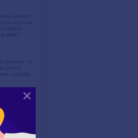
lerine yardımcı
içinde doğru bir
ını dikkate
aydalıdır.
le zamanlar, fiil
 bir şekilde
llikle aşağıdaki
Kapat
arına yardımcı