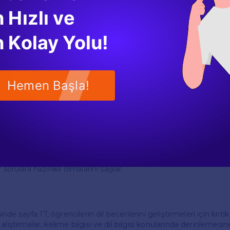
maların tamamı, öğrencilerin pratik yapmalarını teşvik etmek için
 Hızlı ve
, düzenli pratik yapmak dil becerilerini geliştirmenin en etkili yo
'deki alıştırmaları yaparak sadece yazılı değil, aynı zamanda sözl
 Kolay Yolu!
rneğin, boşluk doldurma alıştırmalarını tamamladıktan sonra, aynı 
 telaffuzlarını geliştirmelerine yardımcı olur.
plar
Hemen Başla!
rmalar için bazı örnek cevaplar verelim:
bölümünde, öğrencilerin verilen cümlelerdeki boşlukları doğru k
. Örneğin: "She ___ (go) to school every day." Cevap: "goes".
orularda ise, öğrencilerin doğru seçeneği bulmaları gerekmekte
 of France?" Seçenekler arasında "a) Berlin b) Paris c) Madrid" d
rencilerin hem anlamalarını pekiştirir hem de sınavlarda veya de
 sorulara hazırlıklı olmalarını sağlar.
sinde sayfa 17, öğrencilerin dil becerilerini geliştirmeleri için kriti
lıştırmalar, kelime bilgisi ve dil bilgisi konularında derinlemesine