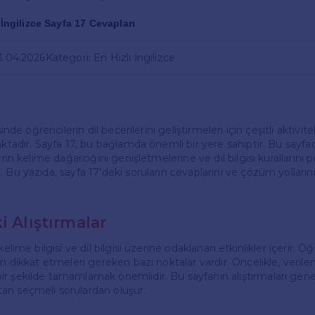
f İngilizce Sayfa 17 Cevapları
13.04.2026
Kategori: En Hızlı İngilizce
sinde öğrencilerin dil becerilerini geliştirmeleri için çeşitli aktivite
aktadır. Sayfa 17, bu bağlamda önemli bir yere sahiptir. Bu sayfa
erin kelime dağarcığını genişletmelerine ve dil bilgisi kurallarını 
 Bu yazıda, sayfa 17'deki soruların cevaplarını ve çözüm yollarını 
.
i Alıştırmalar
kelime bilgisi ve dil bilgisi üzerine odaklanan etkinlikler içerir. Ö
en dikkat etmeleri gereken bazı noktalar vardır. Öncelikle, verile
r şekilde tamamlamak önemlidir. Bu sayfanın alıştırmaları genel
an seçmeli sorulardan oluşur.