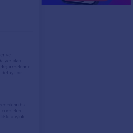
ler ve
da yer alan
pekiştirmelerine
detaylı bir
ğrencilerin bu
n cümleleri
likle boşluk