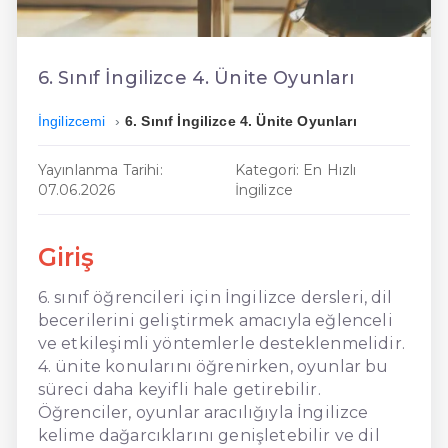
En Ucuz İngilizce
En Uygun İngilizce
6. Sınıf İngilizce 4. Ünite Oyunları
Hızlı İngilizce
İngilizcemi
6. Sınıf İngilizce 4. Ünite Oyunları
Yayınlanma Tarihi:
Kategori: En Hızlı
07.06.2026
İngilizce
Giriş
6. sınıf öğrencileri için İngilizce dersleri, dil
becerilerini geliştirmek amacıyla eğlenceli
ve etkileşimli yöntemlerle desteklenmelidir.
4. ünite konularını öğrenirken, oyunlar bu
süreci daha keyifli hale getirebilir.
Öğrenciler, oyunlar aracılığıyla İngilizce
kelime dağarcıklarını genişletebilir ve dil