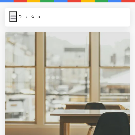
Dijital Kasa
Dijital Kasa
İngilizce Kelimeler
Resim Yükle
Wordpress Cache
Anasayfa
5 Günde İngilizce
İngilizce
Dil Eğitimi
En Hızlı İngilizce
En Kolay İngilizce